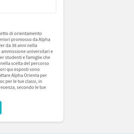
getto di orientamento
periori promosso da Alpha
der da 38 anni nella
i ammissione universitari e
er studenti e famiglie che
nella scelta del percorso
tori qui esposti sono
attare Alpha Orienta per
c per le tue classi, in
resenza, secondo le tue