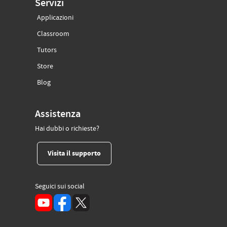
Servizi
Applicazioni
(si apre in un’altra scheda)
Classroom
(si apre in un’altra scheda)
Tutors
(si apre in un’altra scheda)
Store
(si apre in un’altra scheda)
Blog
Assistenza
Hai dubbi o richieste?
(si apre in un’altra scheda)
Visita il supporto
Seguici sui social