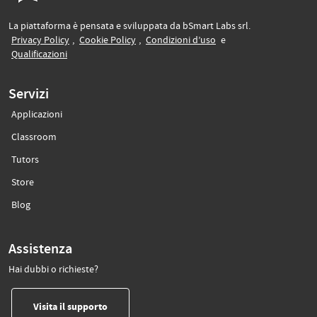
La piattaforma è pensata e sviluppata da bSmart Labs srl.
(si apre in un’altra scheda)
(si apre in un’altra scheda)
(si apre in un’altra sche
Privacy Policy
,
Cookie Policy
,
Condizioni d’uso
e
(si apre in un’altra scheda)
Qualificazioni
Servizi
Applicazioni
(si apre in un’altra scheda)
Classroom
(si apre in un’altra scheda)
Tutors
(si apre in un’altra scheda)
Store
(si apre in un’altra scheda)
Blog
Assistenza
Hai dubbi o richieste?
(si apre in un’altra scheda)
Visita il supporto