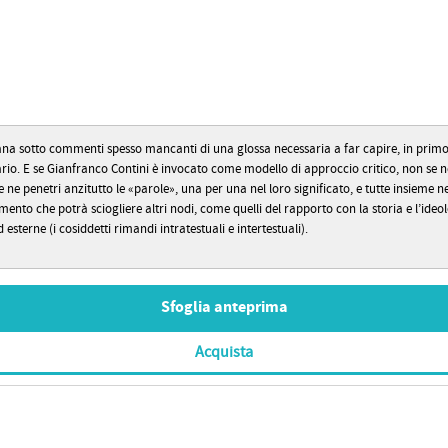
iana sotto commenti spesso mancanti di una glossa necessaria a far capire, in primo l
ario. E se Gianfranco Contini è invocato come modello di approccio critico, non se ne
 ne penetri anzitutto le «parole», una per una nel loro significato, e tutte insieme
o che potrà sciogliere altri nodi, come quelli del rapporto con la storia e l’ideolog
esterne (i cosiddetti rimandi intratestuali e intertestuali).
Sfoglia anteprima
Acquista