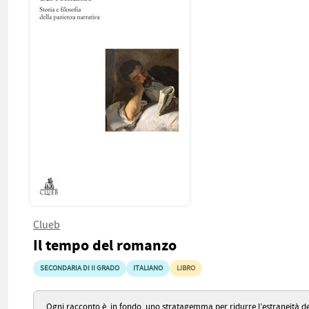
Clueb
Il tempo del romanzo
SECONDARIA DI II GRADO
ITALIANO
LIBRO
Ogni racconto è, in fondo, uno stratagemma per ridurre l’estraneità d