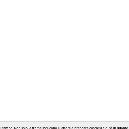
el tempo. Non solo le trame inducono il lettore a prendere coscienza di sé in quan