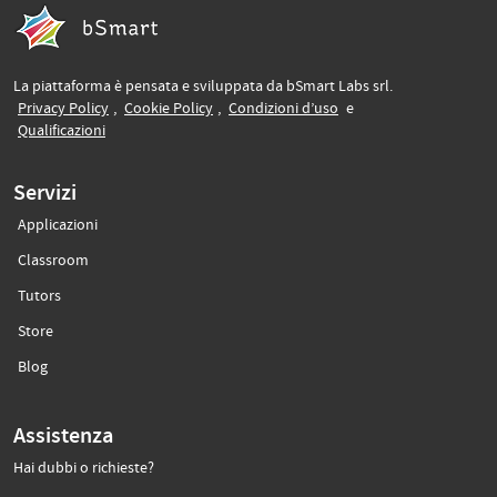
La piattaforma è pensata e sviluppata da bSmart Labs srl.
(si apre in un’altra scheda)
(si apre in un’altra scheda)
(si apre in un’altra sche
Privacy Policy
,
Cookie Policy
,
Condizioni d’uso
e
(si apre in un’altra scheda)
Qualificazioni
Servizi
Applicazioni
(si apre in un’altra scheda)
Classroom
(si apre in un’altra scheda)
Tutors
(si apre in un’altra scheda)
Store
(si apre in un’altra scheda)
Blog
Assistenza
Hai dubbi o richieste?