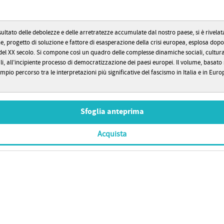
sultato delle debolezze e delle arretratezze accumulate dal nostro paese, si è rivela
 progetto di soluzione e fattore di esasperazione della crisi europea, esplosa dopo 
 del XX secolo. Si compone così un quadro delle complesse dinamiche sociali, cultura
li, all’incipiente processo di democratizzazione dei paesi europei. Il volume, basato
pio percorso tra le interpretazioni più significative del fascismo in Italia e in Euro
Sfoglia anteprima
Acquista